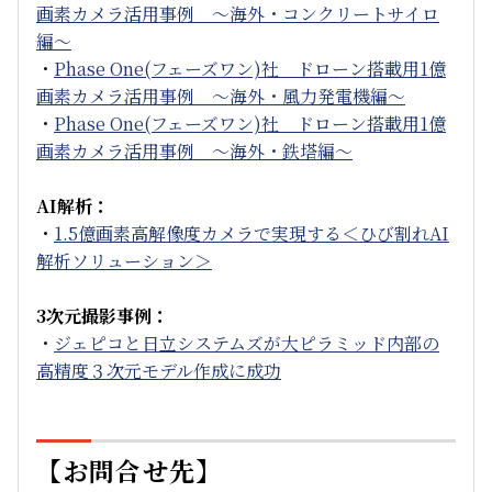
画素カメラ活用事例 ～海外・コンクリートサイロ
編～
・
Phase One(フェーズワン)社 ドローン搭載用1億
画素カメラ活用事例 ～海外・風力発電機編～
・
Phase One(フェーズワン)社 ドローン搭載用1億
画素カメラ活用事例 ～海外・鉄塔編～
AI解析：
・
1.5億画素高解像度カメラで実現する＜ひび割れAI
解析ソリューション＞
3次元撮影事例：
・
ジェピコと日立システムズが大ピラミッド内部の
高精度３次元モデル作成に成功
【お問合せ先】