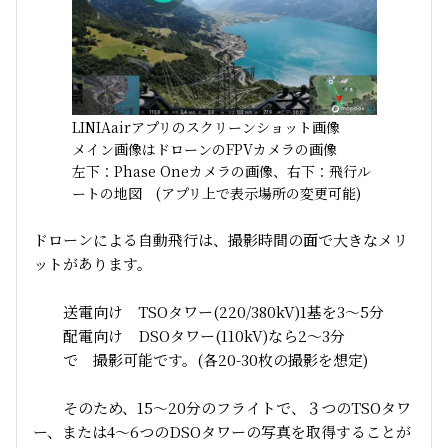
LINIAairアプリのスクリーンショット画像
メイン画像はドローンのFPVカメラの画像
左下：Phase Oneカメラの画像、右下：飛行ル
ートの地図 (アプリ上で表示場所の変更可能)
ドローンによる自動飛行は、撮影時間の面で大きなメリ
ットがあります。
送電向け TSOタワー(220/380kV)1基を3～5分
配電向け DSOタワー(110kV)なら2～3分
で 撮影可能です。(各20-30枚の撮影を想定)
そのため、15～20分のフライトで、３つのTSOタワ
ー、または4～6つのDSOタワーの写真を取得することが