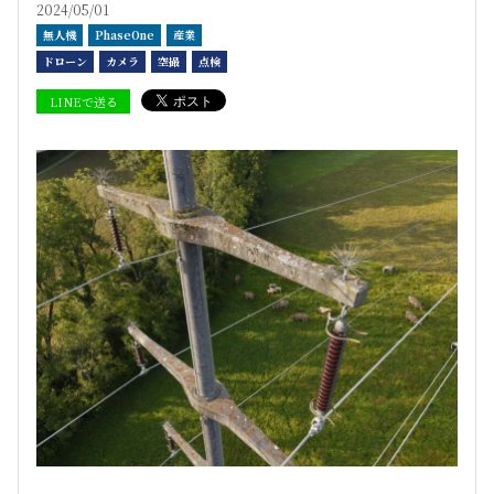
2024/05/01
無人機
PhaseOne
産業
ドローン
カメラ
空撮
点検
LINEで送る