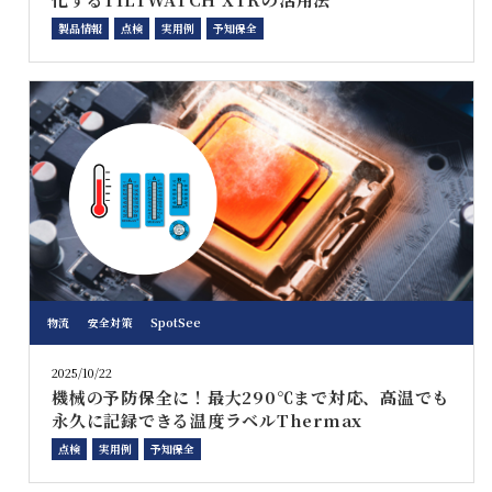
製品情報
点検
実用例
予知保全
物流
安全対策
SpotSee
2025/10/22
機械の予防保全に！最大290℃まで対応、高温でも
永久に記録できる温度ラベルThermax
点検
実用例
予知保全