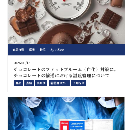
食品市場
産業
物流
SpotSee
2026/03/17
チョコレートのファットブルーム（白化）対策に。
チョコレートの輸送における温度管理について
食品
点検
実用例
温湿度ロガー
予知保全