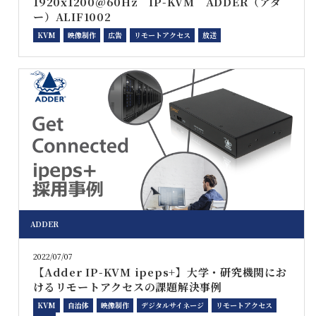
1920x1200@60Hz IP-KVM ADDER（アダ
ー）ALIF1002
KVM
映像制作
広告
リモートアクセス
放送
ADDER
2022/07/07
【Adder IP-KVM ipeps+】大学・研究機関にお
けるリモートアクセスの課題解決事例
KVM
自治体
映像制作
デジタルサイネージ
リモートアクセス