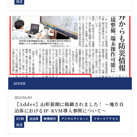
放送
ADDER
2022/06/03
【Adder】山形新聞に掲載されました！ ～地方自
治体におけるIP-KVM導入事例について～
KVM
自治体
映像制作
デジタルサイネージ
リモートアクセス
放送