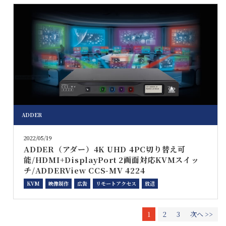
ADDER
2022/05/19
ADDER（アダー）4K UHD 4PC切り替え可
能/HDMI+DisplayPort 2画面対応KVMスイッ
チ/ADDERView CCS-MV 4224
KVM
映像制作
広告
リモートアクセス
放送
1
2
3
次へ >>