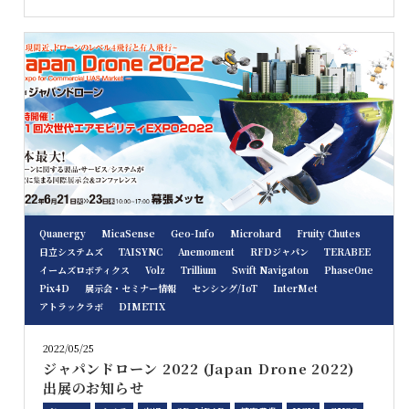
Quanergy
MicaSense
Geo-Info
Microhard
Fruity Chutes
日立システムズ
TAISYNC
Anemoment
RFDジャパン
TERABEE
イームズロボティクス
Volz
Trillium
Swift Navigaton
PhaseOne
Pix4D
展示会・セミナー情報
センシング/IoT
InterMet
アトラックラボ
DIMETIX
2022/05/25
ジャパンドローン 2022 (Japan Drone 2022)
出展のお知らせ