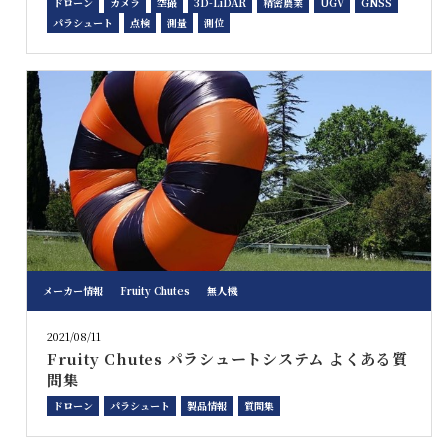
ドローン
カメラ
空撮
3D-LiDAR
精密農業
UGV
GNSS
パラシュート
点検
測量
測位
メーカー情報
Fruity Chutes
無人機
2021/08/11
Fruity Chutes パラシュートシステム よくある質
問集
ドローン
パラシュート
製品情報
質問集