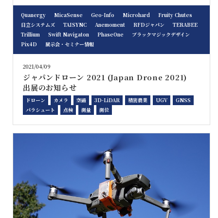
Quanergy
MicaSense
Geo-Info
Microhard
Fruity Chutes
日立システムズ
TAISYNC
Anemoment
RFDジャパン
TERABEE
Trillium
Swift Navigaton
PhaseOne
ブラックマジックデザイン
Pix4D
展示会・セミナー情報
2021/04/09
ジャパンドローン 2021 (Japan Drone 2021)
出展のお知らせ
ドローン
カメラ
空撮
3D-LiDAR
精密農業
UGV
GNSS
パラシュート
点検
測量
測位