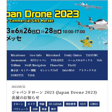
MicaSense
Geo-Info
Microhard
Fruity Chutes
TAISYNC
Anemoment
RFDジャパン
TERABEE
イームズロボティクス
Volz
Trillium
Swift Navigaton
PhaseOne
Pix4D
展示会・セミナー情報
センシング/IoT
InterMet
アトラックラボ
DIMETIX
TASK
2023/05/11
ジャパンドローン 2023 (Japan Drone 2023)
出展のお知らせ
ドローン
カメラ
空撮
3D-LiDAR
精密農業
UGV
GNSS
パラシュート
点検
測量
測位