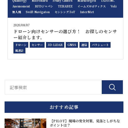
Quanergy
Microhard
Fruity Chutes
Markforged
TAISYNC
Anemoment
RFDジャパン
TERABEE
イームズロボティクス
Volz
無人機
Swift Navigaton
センシング/IoT
InterMet
2020/08/07
ドローン向けセンサーの選び方！ お探しのセンサ
ー紹介します。
ドローン
センサー
3D-LiDAR
GNSS
通信
パラシュート
風速計
おすすめ記事
【PILOT】現場の安全対策、見落としがちな
ポイントは？