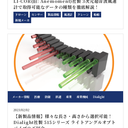
LI-COR(旧: Anemoment)社製 3次元超音波風速
計で取得可能なデータの種類を徹底解説！
ドローン
センサー
製品情報
風速計
クレーン
船舶
新規メーカ
メーカー情報
医療
防衛
鉄道
産業
産業機械
Dialight
2023/02/02
【新製品情報】様々な長さ・高さから選択可能！
Dialight社製 515シリーズ ライトアングルオプト