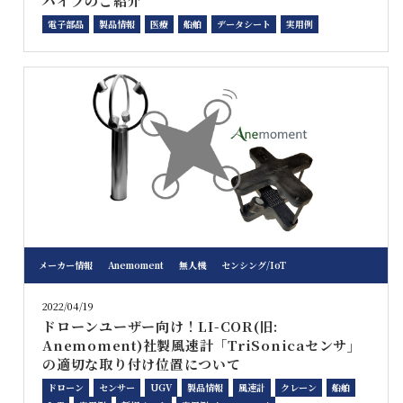
パイプのご紹介
電子部品
製品情報
医療
船舶
データシート
実用例
メーカー情報
Anemoment
無人機
センシング/IoT
2022/04/19
ドローンユーザー向け！LI-COR(旧:
Anemoment)社製風速計「TriSonicaセンサ」
の適切な取り付け位置について
ドローン
センサー
UGV
製品情報
風速計
クレーン
船舶