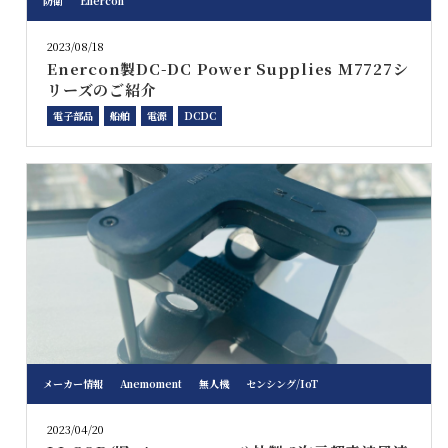
防衛
Enercon
2023/08/18
Enercon製DC-DC Power Supplies M7727シ
リーズのご紹介
電子部品
船舶
電源
DCDC
メーカー情報
Anemoment
無人機
センシング/IoT
2023/04/20