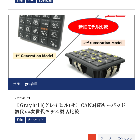
建機
grayhill
2022/01/31
【Grayhill(グレイヒル)社】CAN対応キーパッド
初代vs次世代モデル製品比較
船舶
キーパッド
1
2
3
次へ >>