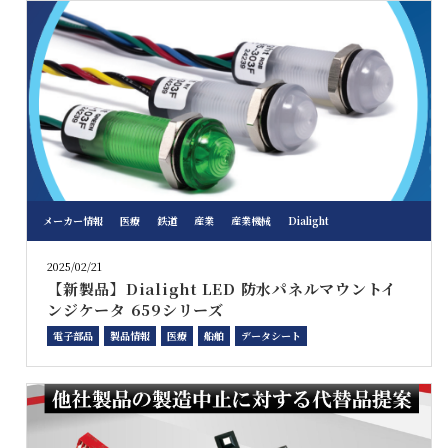
メーカー情報
医療
鉄道
産業
産業機械
Dialight
2025/02/21
【新製品】Dialight LED 防水パネルマウントイ
ンジケータ 659シリーズ
電子部品
製品情報
医療
船舶
データシート