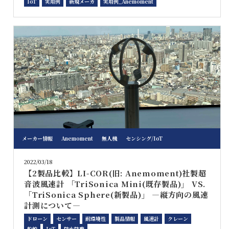
IoT
実用例
新規メーカ
実用例_Anemoment
メーカー情報
Anemoment
無人機
センシング/IoT
2022/03/18
【2製品比較】LI-COR(旧: Anemoment)社製超
音波風速計 「TriSonica Mini(既存製品)」 VS.
「TriSonica Sphere(新製品)」 ―縦方向の風速
計測について―
ドローン
センサー
耐環境性
製品情報
風速計
クレーン
船舶
IoT
防水防塵