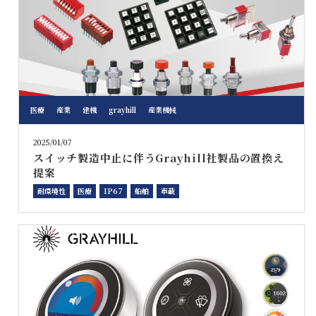
医療
産業
建機
grayhill
産業機械
2025/01/07
スイッチ製造中止に伴うGrayhill社製品の置換え
提案
耐環境性
医療
IP67
船舶
車載