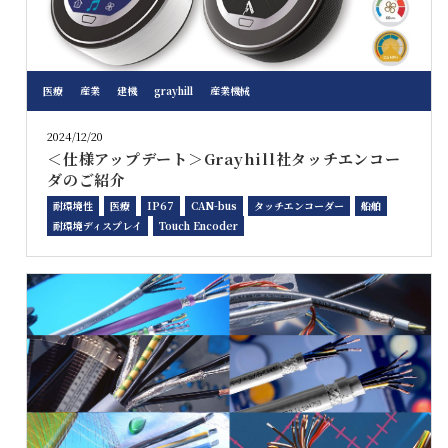
医療
産業
建機
grayhill
産業機械
2024/12/20
＜仕様アップデート＞Grayhill社タッチエンコー
ダのご紹介
耐環境性
医療
IP67
CAN-bus
タッチエンコーダー
船舶
耐環境ディスプレイ
Touch Encoder