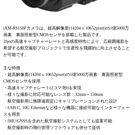
iXM-RS150Fカメラは、超高解像度(14204 x 10652pixel)の1億5000万
画素 裏面照射型CMOSセンサを搭載した製品です。
2fpsの高速キャプチャーレートと高感度特性により、広範囲撮影を
希望する航空撮影プロジェクトで生産性を飛躍的に向上させること
が可能です。
主な特徴
・超高解像度(14204 x 10652pixel)の1億5000万画素 裏面照射型
CMOSセンサを採用
・高速キャプチャレート(2コマ/秒)を実現
・様々な撮影に対応可能なレンズ群：32mm～150mm
航空撮影用に無限遠固定にキャリブレーションされた設計
・USB-C, 10G Ethernetなど様々な機器に接続可能なインターフェー
スを用意
・IMU/GNSSを含めた航空撮影システムとしても提案可能
航空撮影時の飛行管理ソフトウェアも併せて提供