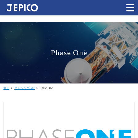
Phase One
TOP
＞
センシング/IoT
＞ Phase One