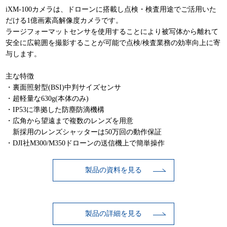
iXM-100カメラは、ドローンに搭載し点検・検査用途でご活用いた
だける1億画素高解像度カメラです。
ラージフォーマットセンサを使用することにより被写体から離れて
安全に広範囲を撮影することが可能で点検/検査業務の効率向上に寄
与します。
主な特徴
・裏面照射型(BSI)中判サイズセンサ
・超軽量な630g(本体のみ)
・IP53に準拠した防塵防滴機構
・広角から望遠まで複数のレンズを用意
新採用のレンズシャッターは50万回の動作保証
・DJI社M300/M350ドローンの送信機上で簡単操作
製品の資料を見る
製品の詳細を見る