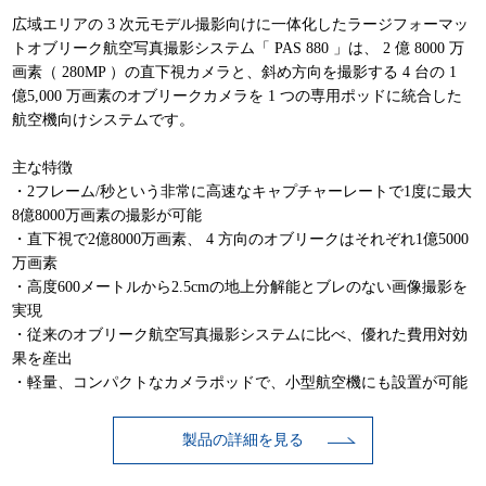
広域エリアの 3 次元モデル撮影向けに一体化したラージフォーマッ
トオブリーク航空写真撮影システム「 PAS 880 」は、 2 億 8000 万
画素（ 280MP ）の直下視カメラと、斜め方向を撮影する 4 台の 1
億5,000 万画素のオブリークカメラを 1 つの専用ポッドに統合した
航空機向けシステムです。
主な特徴
・2フレーム/秒という非常に高速なキャプチャーレートで1度に最大
8億8000万画素の撮影が可能
・直下視で2億8000万画素、 4 方向のオブリークはそれぞれ1億5000
万画素
・高度600メートルから2.5cmの地上分解能とブレのない画像撮影を
実現
・従来のオブリーク航空写真撮影システムに比べ、優れた費用対効
果を産出
・軽量、コンパクトなカメラポッドで、小型航空機にも設置が可能
製品の詳細を見る