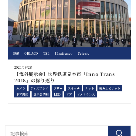
鉄道
ORLACO
TSL
J.Lanfranco
Televic
2020/09/28
【海外展示会】世界鉄道見本市「Inno Trans
2018」の振り返り
カメラ
ディスプレイ
ブザー
スイッチ
ナット
緩み止めナット
ドア周辺
展示会情報
LED
ドア
イノトランス