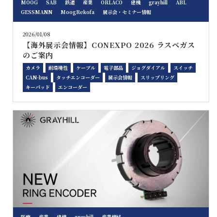
MOOG
SAB
鉄道
産業
ORLACO
建機
grayhill
ABL
GESSMANN
MoogRekofa
展示会・セミナー情報
2026/01/08
【海外展示会情報】CONEXPO 2026 ラスベガス
のご案内
カメラ
耐環境性
ケーブル
電子部品
ジョグダイアル
スイッチ
CAN-bus
タッチエンコーダー
展示会情報
スリップリング
キーパッド
エンコーダー
医療
産業
建機
grayhill
産業機械