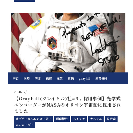
宇宙
医療
防衛
鉄道
産業
建機
grayhill
産業機械
2020/12/09
【Grayhill(グレイヒル)社#9 / 採用事例】光学式
エンコーダーがNASAのオリオン宇宙船に採用され
ました
オプティカルエンコーダー
耐環境性
スイッチ
カスタム
長寿命
エンコーダー