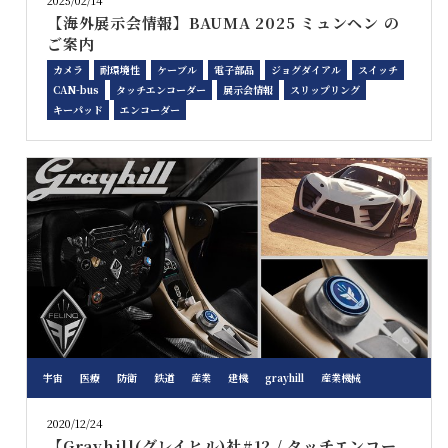
2025/02/14
【海外展示会情報】BAUMA 2025 ミュンヘン の
ご案内
カメラ
耐環境性
ケーブル
電子部品
ジョグダイアル
スイッチ
CAN-bus
タッチエンコーダー
展示会情報
スリップリング
キーパッド
エンコーダー
宇宙
医療
防衛
鉄道
産業
建機
grayhill
産業機械
2020/12/24
【Grayhill(グレイヒル)社#12 / タッチエンコー