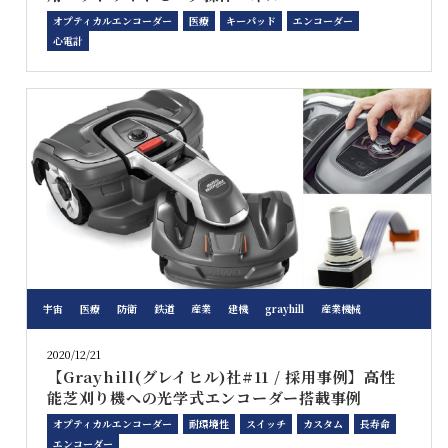
オプティカルエンコーダー
医療
キーパッド
エンコーダー
心電計
宇宙
医療
防衛
鉄道
産業
建機
grayhill
産業機械
2020/12/21
【Grayhill(グレイヒル)社#11 / 採用事例】高性
能芝刈り機への光学式エンコーダー搭載事例
オプティカルエンコーダー
耐環境性
スイッチ
カスタム
長寿命
エンコーダー