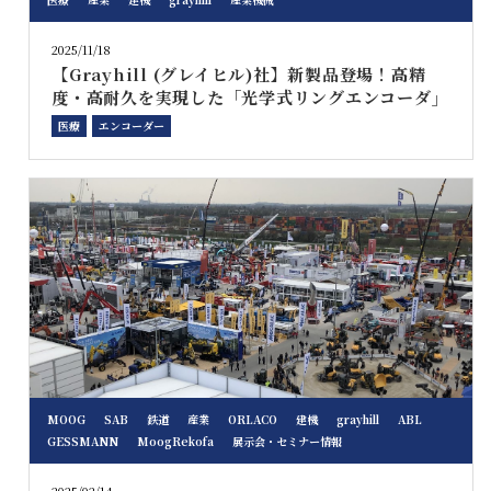
2025/11/18
【Grayhill (グレイヒル)社】新製品登場！高精
度・高耐久を実現した「光学式リングエンコーダ」
医療
エンコーダー
MOOG
SAB
鉄道
産業
ORLACO
建機
grayhill
ABL
GESSMANN
MoogRekofa
展示会・セミナー情報