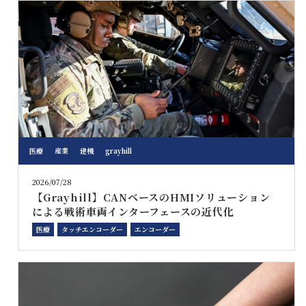
医療
産業
建機
grayhill
2026/07/28
【Grayhill】CANベースのHMIソリューション
による戦術車両インターフェースの近代化
医療
タッチエンコーダー
エンコーダー