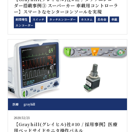
ダー搭載事例③ スーパーカー 車載用コントローラ
ー】スマートなセンターコンソールを実現
耐環境性
スイッチ
タッチエンコーダー
カスタム
長寿命
車載
エンコーダー
医療
grayhill
2020/12/21
【Grayhill(グレイヒル)社#10 / 採用事例】医療
用ベッドサイドモニタ操作パネル