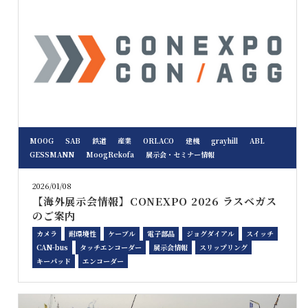
MOOG
SAB
鉄道
産業
ORLACO
建機
grayhill
ABL
GESSMANN
MoogRekofa
展示会・セミナー情報
2026/01/08
【海外展示会情報】CONEXPO 2026 ラスベガス
のご案内
カメラ
耐環境性
ケーブル
電子部品
ジョグダイアル
スイッチ
CAN-bus
タッチエンコーダー
展示会情報
スリップリング
キーパッド
エンコーダー