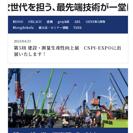
MOOG
ORLACO
建機
grayhill
ABL
GESSMANN
MoogRekofa
展示会・セミナー情報
TASK
2023/04/23
第5回 建設・測量生産性向上展 CSPI-EXPOに出
展いたします！