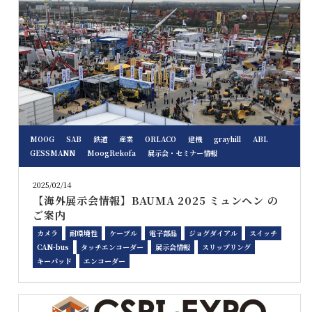
MOOG
SAB
鉄道
産業
ORLACO
建機
grayhill
ABL
GESSMANN
MoogRekofa
展示会・セミナー情報
2025/02/14
【海外展示会情報】BAUMA 2025 ミュンヘン の
ご案内
カメラ
耐環境性
ケーブル
電子部品
ジョグダイアル
スイッチ
CAN-bus
タッチエンコーダー
展示会情報
スリップリング
キーパッド
エンコーダー