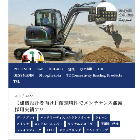
PFLITSCH
SAB
ORLACO
建機
grayhill
ABL
GESSMANN
MoogRekofa
TE Connectivity Kissling Products
TSL
2026/04/22
【建機設計者向け】耐環境性でメンテナンス激減｜
採用実績アリ
ディスプレイ
バッテリーディスコネクトスイッチ
クレーン
スイッチ
コントロールレバー
タッチエンコーダー
実用例_建機
ジョイスティック
LED
スリップリング
ハンドグリップ