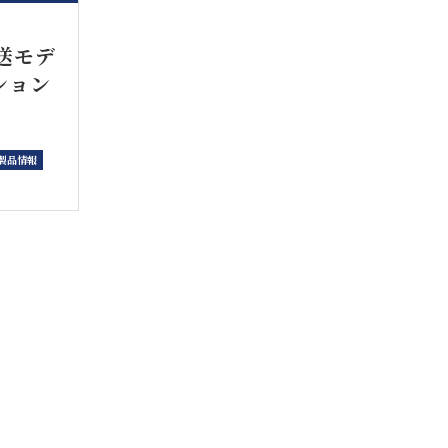
伝送モデ
ション
製品情報