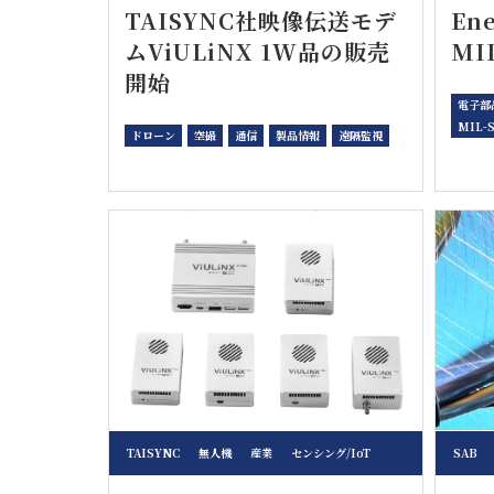
TAISYNC社映像伝送モデ
En
ムViULiNX 1W品の販売
MI
開始
電子部
MIL-
ドローン
空撮
通信
製品情報
遠隔監視
TAISYNC
無人機
産業
センシング/IoT
SAB