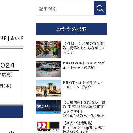
おすすめ記事
順 |
古い順
【PILOT】現場の安全対
策、見落としがちなポイン
トは？
PILOTベルトバリア マグ
ネットセットのご紹介
PILOTベルトバリア コー
ンセットのご紹介
【出展情報】SPEXA-［国
際]宇宙ビジネス展@東京
ビックサイト
2026/5/27(水)~5/29(金)
【新安全対策製品】
Barrier Group社代理店
締結のお知らせ