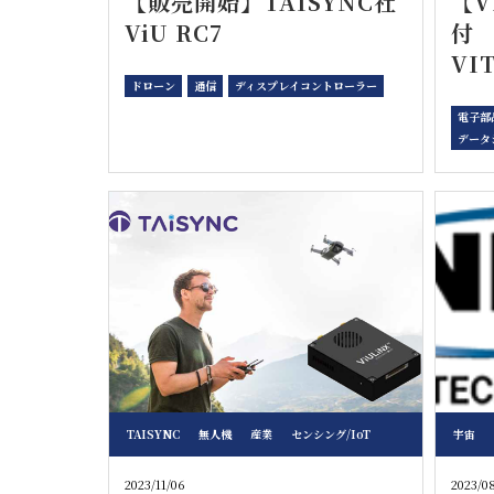
【販売開始】TAISYNC社
【V
ViU RC7
付 
VI
ドローン
通信
ディスプレイコントローラー
電子部
データ
TAISYNC
無人機
産業
センシング/IoT
宇宙
2023/11/06
2023/0