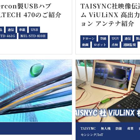
ercon製USBハブ
TAISYNC社映像
LTECH 470のご紹介
ム ViULiNX 高出
ョン アンテナ紹介
品
通信
車載
USB
STD-461G
MIL-STD-810H
ドローン
空撮
UGV
通信
製
動画
ロボット
点検
遠隔監視
TAISYNC
無人機
防衛
産業
センシング/IoT