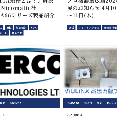
ITA規格とは？】解説
プロ機器展広島202
Nicomatic社
展のお知らせ 4月10
TA66シリーズ製品紹介
～11日(木)
品
通信
製品情報
VPX
通信
リモートアクセス
展示会情報
シート
コネクタ
防衛
Enercon
TAISYNC
無人機
産業
センシング
8/14
2023/08/03