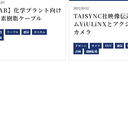
2/07
2022/10/12
SAB】化学プラント向け
TAISYNC社映像
ッ素樹脂ケーブル
ムViULiNXとアク
カメラ
性
ケーブル
通信
カスタム
場
ドローン
カメラ
UGV
通信
点検
遠隔監視