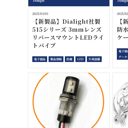
Dialight
Dialigh
2025/03/03
2025/02
【新製品】Dialight社製
【新
515シリーズ 3mmレンズ
防
リバースマウントLEDライ
ケー
トパイプ
電子部
データ
電子部品
製品情報
医療
LED
生産設備