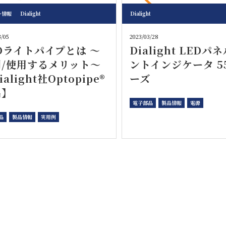
ー情報
Dialight
Dialight
3/05
2023/03/28
Dライトパイプとは ～
Dialight LEDパ
割/使用するメリット～
ントインジケータ 5
ialight社Optopipe®
ーズ
品】
電子部品
製品情報
電源
品
製品情報
実用例