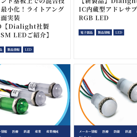
リント基板上での混合技
【新製品】Dialigh
の最小化！ライトアング
IC内蔵型アドレサ
表面実装
RGB LED
D【Dialight社製
電子部品
製品情報
LED
ISM LEDご紹介】
品
製品情報
LED
ー情報
医療
鉄道
産業
産業機械
メーカー情報
医療
防衛
鉄道