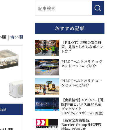
おすすめ記事
順 |
古い順
【PILOT】現場の安全対
策、見落としがちなポイン
トは？
PILOTベルトバリア マグ
ネットセットのご紹介
PILOTベルトバリア コー
ンセットのご紹介
【出展情報】SPEXA-［国
際]宇宙ビジネス展@東京
ビックサイト
light
2026/5/27(水)~5/29(金)
【新安全対策製品】
Barrier Group社代理店
締結のお知らせ