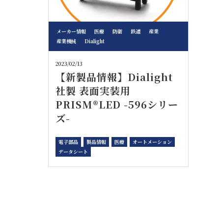
メーカー情報
医療
防衛
鉄道
産業
産業機械
Dialight
2023/02/13
【新製品情報】Dialight
社製 表面実装用
PRISM®LED -596シリー
ズ-
電子部品
製品情報
医療
オートメーション
データシート