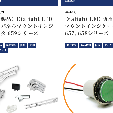
t
Dialight
/21
2024/04/18
製品】Dialight LED
Dialight LED 
水パネルマウントインジ
マウントインジケー
タ 659シリーズ
657, 658シリーズ
品
製品情報
医療
船舶
電子部品
製品情報
医療
データ
シート