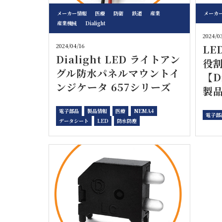
メーカー情報
医療
防衛
鉄道
産業
メーカ
産業機械
Dialight
2024/0
2024/04/16
LE
Dialight LED ライトアン
役
グル防水パネルマウントイ
【D
ンジケータ 657シリーズ
製
電子部品
製品情報
医療
NEMA4
電子部
データシート
LED
防水防塵