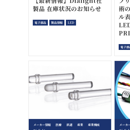
【最新情報】Dialight社
プ
製品 在庫状況のお知らせ
術
ル
電子部品
製品情報
LED
LE
PR
電子部
メーカー情報
医療
鉄道
産業
産業機械
メーカ