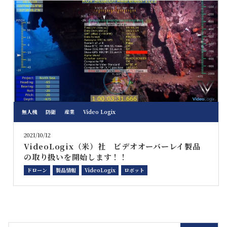
無人機
防衛
産業
Video Logix
2021/10/12
VideoLogix（米）社 ビデオオーバーレイ製品
の取り扱いを開始します！！
ドローン
製品情報
VideoLogix
ロボット