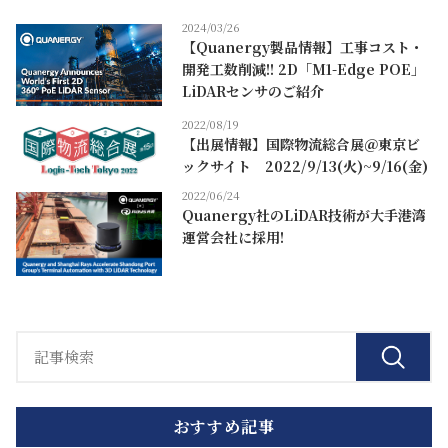
2024/03/26
【Quanergy製品情報】工事コスト・
開発工数削減!! 2D「M1-Edge POE」
LiDARセンサのご紹介
2022/08/19
【出展情報】国際物流総合展＠東京ビ
ックサイト 2022/9/13(火)~9/16(金)
2022/06/24
Quanergy社のLiDAR技術が大手港湾
運営会社に採用!
おすすめ記事