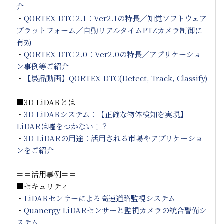
介
・
QORTEX DTC 2.1：Ver2.1の特長／知覚ソフトウェア
プラットフォーム／自動リアルタイムPTZカメラ制御に
有効
・
QORTEX DTC 2.0：Ver2.0の特長／アプリケーショ
ン事例等ご紹介
・
【製品動画】QORTEX DTC(Detect, Track, Classify)
■3D LiDARとは
・
3D LiDARシステム：【正確な物体検知を実現】
LiDARは嘘をつかない！？
・
3D-LiDARの用途：活用される市場やアプリケーショ
ンをご紹介
＝＝活用事例＝＝
■セキュリティ
・
LiDARセンサーによる高速道路監視システム
・
Quanergy LiDARセンサーと監視カメラの統合警備シ
ステム