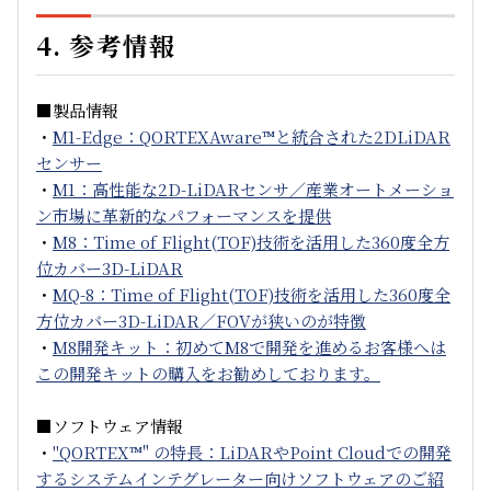
4. 参考情報
■製品情報
・
M1-Edge：QORTEXAware™と統合された2DLiDAR
センサー
・
M1：高性能な2D-LiDARセンサ／産業オートメーショ
ン市場に革新的なパフォーマンスを提供
・
M8：Time of Flight(TOF)技術を活用した360度全方
位カバー3D-LiDAR
・
MQ-8：Time of Flight(TOF)技術を活用した360度全
方位カバー3D-LiDAR／FOVが狭いのが特徴
・
M8開発キット：初めてM8で開発を進めるお客様へは
この開発キットの購入をお勧めしております。
■ソフトウェア情報
・
"QORTEX™" の特長：LiDARやPoint Cloudでの開発
するシステムインテグレーター向けソフトウェアのご紹