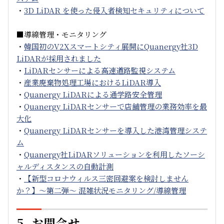
・
3D LiDAR を使った侵入者検知セキュリティについて
■導線管理・モニタリング
・
韓国初のV2Xスマートシティ展開にQuanergy社3D
LiDARが採用されました
・
LiDARセンサーによる高速道路監視システム
・
産業廃棄物処理工場におけるLiDAR導入
・
Quanergy LiDARによる通学路安全管理
・
Quanergy LiDARセンサーで店舗管理の業務効率を最
大化
・
Quanergy LiDARセンサーを導入した港湾管理システ
ム
・
Quanergy社LiDARソリューションを利用したソーシ
ャルディスタンスの自動計測
・
【新型コロナウィルス三密回避案を検討しません
か？】～第二弾～ 混雑状況モニタリング/導線管理
5. お問合せ