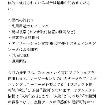
体的に検討されている場合は是非お問合せくださ
い。
＜提案の流れ＞
・利用用途のヒアリング
・現場視察 (センサ取付位置の確認など)
・提案書/見積提出
・アプリケーション実装 ※お客様/システムインテグ
レータによる開発
・(実証実験)
・運用開始
今回の提案では、Qortexという専用ソフトウェアを
使用します。レーザーセンサの出力データをフィルタ
ンリングしユーザーが必要とする "オブジェクト情
報"を"検知"し"追跡""識別"を行います。オブジェクト
情報は "人物”を指します。"人物"と"それ以外"の識別
が容易となり、点群データが直感的に理解可能かつ