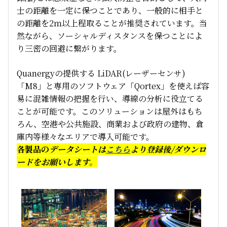
士の距離を一定に保つことであり、一般的に相手と
の距離を2ｍ以上程取ることが推奨されています。当
然ながら、ソーシャルディスタンスを保つことによ
り三密の回避に繋がります。
Quanergyの提供する LiDAR(レーザーセンサ)
「M8」と専用のソフトウェア「Qortex」を使えば容
易に混雑情報の把握を行い、導線の分析に役立てる
ことが可能です。このソリューションは屋外はもち
ろん、空港や公共施設、商業および政府の建物、倉
庫内等様々なエリアで導入可能です。
各製品の
データシートは
こちら
より登録後/ダウンロ
ードをお願いします。