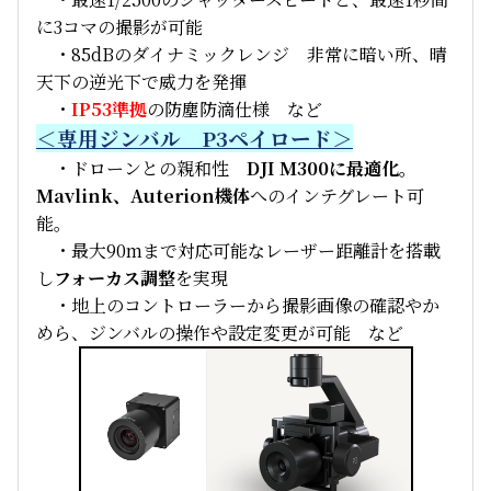
に3コマの撮影が可能
・85dBのダイナミックレンジ 非常に暗い所、晴
天下の逆光下で威力を発揮
・
IP53準拠
の防塵防滴仕様 など
＜専用ジンバル P3ペイロード＞
・ドローンとの親和性
DJI M300に最適化。
Mavlink、Auterion機体
へのインテグレート可
能。
・最大90mまで対応可能なレーザー距離計を搭載
し
フォーカス調整
を実現
・地上のコントローラーから撮影画像の確認やか
めら、ジンバルの操作や設定変更が可能 など