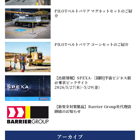
PILOTベルトバリア マグネットセットのご紹
介
PILOTベルトバリア コーンセットのご紹介
【出展情報】SPEXA-［国際]宇宙ビジネス展
@東京ビックサイト
2026/5/27(水)~5/29(金)
【新安全対策製品】Barrier Group社代理店
締結のお知らせ
アーカイブ