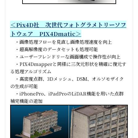
＜Pix4D社 次世代フォトグラメトリーソフ
トウェア PIX4Dmatic＞
・画像処理フローを見直し画像処理速度を向上
・超高解像度のデータセットも処理可能
・ユーザーフレンドリーな画面構成で操作性が向上
・PIX4Dmapperと同様に三次元形状を精確に復元す
る処理アルゴリズム
・高密度点群、3Dメッシュ、DSM、オルソモザイク
の生成が可能
・iPhonePro、iPadProのLiDAR機能を用いた点群
補完機能の追加