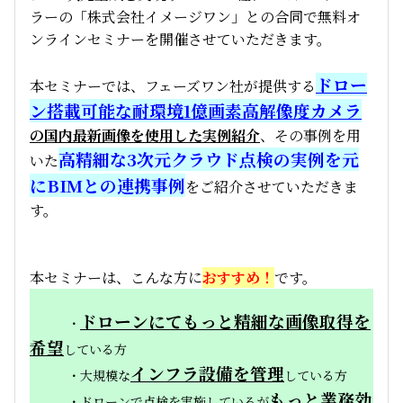
ラーの「株式会社イメージワン」との合同で無料オ
ンラインセミナーを開催させていただきます。
ドロー
本セミナーでは、フェーズワン社が提供する
ン搭載可能な耐環境1億画素高解像度カメラ
の国内最新画像を使用した実例紹介
、その事例を用
高精細な3次元クラウド点検の実例を元
いた
にBIMとの連携事例
をご紹介させていただきま
す。
本セミナーは、こんな方に
おすすめ！
です。
ドローンにてもっと精細な画像取得を
・
希望
している方
インフラ設備を管理
・大規模な
している方
もっと業務効
・ドローンで点検を実施しているが