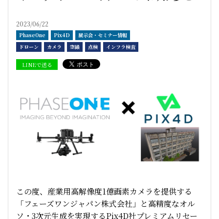
2023/06/22
PhaseOne
Pix4D
展示会・セミナー情報
ドローン
カメラ
空撮
点検
インフラ検査
LINEで送る
この度、産業用高解像度1億画素カメラを提供する
「フェーズワンジャパン株式会社」と高精度なオル
ソ・3次元生成を実現するPix4D社プレミアムリセー