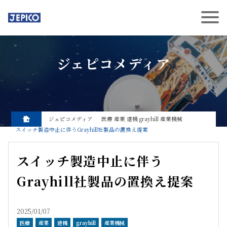
ジェピコメディア
ジェピコメディア
医療
産業
建機
grayhill
産業機械
スイッチ製造中止に伴うGrayhill社製品の置換え提案
スイッチ製造中止に伴う
Grayhill社製品の置換え提案
2025/01/07
医療
産業
建機
grayhill
産業機械