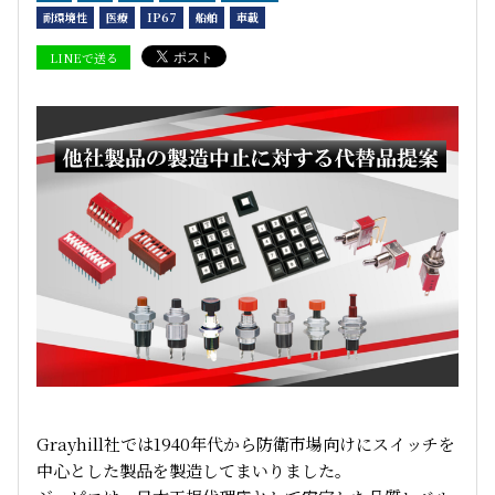
耐環境性
医療
IP67
船舶
車載
LINEで送る
Grayhill
社では
1940
年代から防衛市場向けにスイッチを
中心とした製品を製造してまいりました。