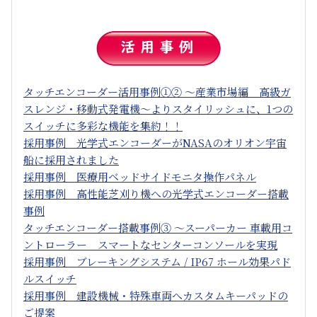
タッチエンコーダー活用事例①② ～産業市場編 高級ガ
スレンジ・移動式発電機～よりスタイリッシュに、1つの
スイッチに多彩な機能を集約！！
採用事例 光学式エンコーダーがNASAのオリオン宇宙
船に採用されました
採用事例 医療用ベッドサイドモニタ操作パネル
採用事例 高性能芝刈り機への光学式エンコーダー搭載
事例
タッチエンコーダー搭載事例③ ～スーパーカー 車載用コ
ントローラー スマートなセンターコンソールを実現
採用事例 ブレーキングシステム / IP67 ホール効果パド
ルスイッチ
採用事例 建設機械・特殊車両へカスタムキーパッドの
ご提案