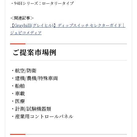
・94Hシリーズ：ロータリータイプ
＜関連記事＞
【Grayhill(グレイヒル)】ディップスイッチ セレクターガイド｜
ジェピコメディア
ご提案市場例
・航空/防衛
・建機/農機/特殊車両
・船舶
・車載
・医療
・計測/試験機器類
・産業用コントロールパネル