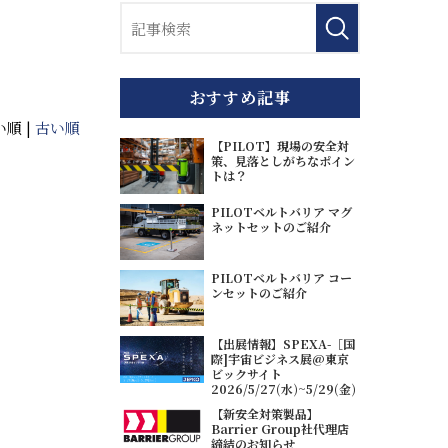
おすすめ記事
順 |
古い順
【PILOT】現場の安全対
策、見落としがちなポイン
トは？
PILOTベルトバリア マグ
ネットセットのご紹介
PILOTベルトバリア コー
ンセットのご紹介
【出展情報】SPEXA-［国
際]宇宙ビジネス展@東京
ビックサイト
2026/5/27(水)~5/29(金)
【新安全対策製品】
Barrier Group社代理店
締結のお知らせ