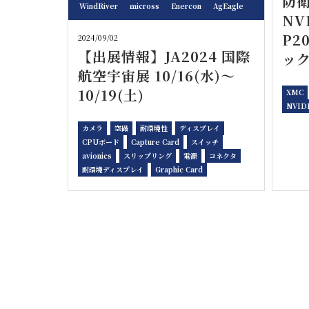
防
WindRiver
ｍicross
Enercon
AgEagle
NV
P2
2024/09/02
【出展情報】JA2024 国際
ッ
航空宇宙展 10/16(水)～
10/19(土)
XMC
NVID
カメラ
空撮
耐環境性
ディスプレイ
CPUボード
Capture Card
スイッチ
avionics
スリップリング
電源
コネクタ
耐環境ディスプレイ
Graphic Card