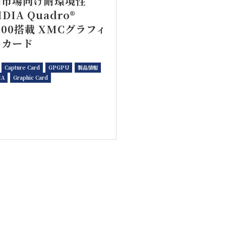
衛市場向け耐環境性
IDIA Quadro®
000搭載 XMCグラフィ
クカード
Capture Card
GPGPU
製品情報
IA
Graphic Card