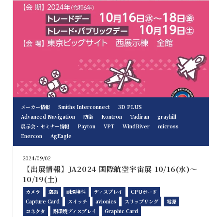
メーカー情報
Smiths Interconnect
3D PLUS
Advanced Navigation
防衛
Kontron
Tadiran
grayhill
展示会・セミナー情報
Payton
VPT
WindRiver
ｍicross
Enercon
AgEagle
2024/09/02
【出展情報】JA2024 国際航空宇宙展 10/16(水)～
10/19(土)
カメラ
空撮
耐環境性
ディスプレイ
CPUボード
Capture Card
スイッチ
avionics
スリップリング
電源
コネクタ
耐環境ディスプレイ
Graphic Card