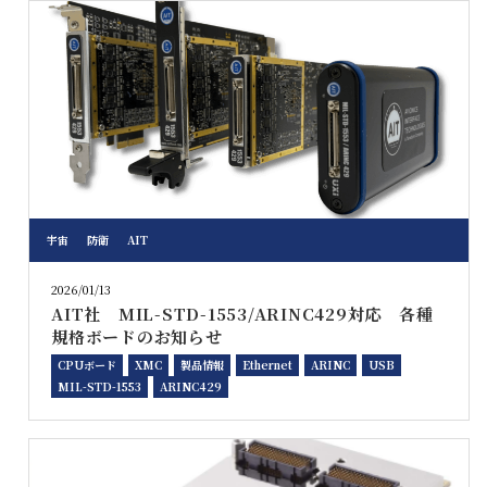
宇宙
防衛
AIT
2026/01/13
AIT社 MIL-STD-1553/ARINC429対応 各種
規格ボードのお知らせ
CPUボード
XMC
製品情報
Ethernet
ARINC
USB
MIL-STD-1553
ARINC429