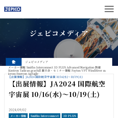
ジェピコメディア
ジェピコメディア
メーカー情報
Smiths Interconnect
3D PLUS
Advanced Navigation
防衛
Kontron
Tadiran
grayhill
展示会・セミナー情報
Payton
VPT
WindRiver
ｍ
icross
Enercon
AgEagle
【出展情報】JA2024 国際航空宇宙展 10/16(水)～10/19(土)
【出展情報】JA2024 国際航空
宇宙展 10/16(水)～10/19(土)
2024/09/02
メーカー情報
Smiths Interconnect
3D PLUS