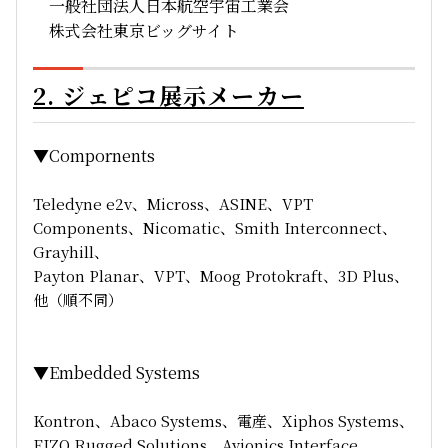
一般社団法人日本航空宇宙工業会
株式会社東京ビッグサイト
2. ジェピコ展示メーカー
▼Compornents
Teledyne e2v、Micross、ASINE、VPT
Components、Nicomatic、Smith Interconnect、
Grayhill、
Payton Planar、VPT、Moog Protokraft、3D Plus、
他（順不同）
▼Embedded Systems
Kontron、Abaco Systems、電産、Xiphos Systems、
EIZO Rugged Solutions、Avionics Interface