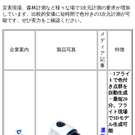
災害現場、森林計測など様々な場で3次元計測の要求が増加
しています。比較的安価に短時間で色付きの3次元計測が可
能です。ぜひ実力をご確認ください。
メ
デ
ィ
企業案内
製品写真
特徴
ア
記
事
・
1フライ
トで色付
き点群を
自動生成
・最短20
分。フラ
イト現場
で3Dモデ
ル生成可
運
能