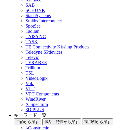
SAB
SCHUNK
StacoSystems
Smiths Interconnect
SpotSee
Tadiran
TAISYNC
TASK
TE Connectivity Kissling Products
Teledyne SPdevices
Televic
TERABEE
Trillium
TSL
VideoLogix
Volz
VPT
VPT Components
WindRiver
X-Spectrum
3D PLUS
キーワード一覧
目的から探す
製品、特長から探す
実用例から探す
i-Construction