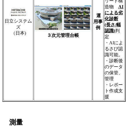
リート構
造物
AI
による劣
運
化診断
日立システム
用事
(長さ/幅
ズ
例
認識)
判
（日本)
３次元管理台帳
定
・AIによ
るさび認
識可能。
・診断後
のデータ
の保管、
管理
・レポー
ト作成支
援
測量