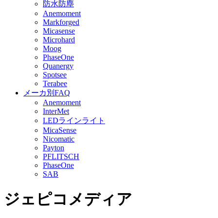
防水防塵
Anemoment
Markforged
Micasense
Microhard
Moog
PhaseOne
Quanergy
Spotsee
Terabee
メーカ別FAQ
Anemoment
InterMet
LEDラインライト
MicaSense
Nicomatic
Payton
PFLITSCH
PhaseOne
SAB
ジェピコメディア