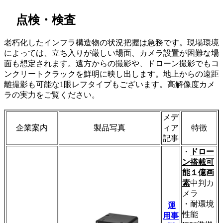
点検・検査
老朽化したインフラ構造物の状況把握は急務です。現場環境
によっては、立ち入りが厳しい場面、カメラ設置が困難な場
面も想定されます。遠方からの撮影や、ドローン撮影でもコ
ンクリートクラックを鮮明に映し出します。地上からの遠距
離撮影も可能な1眼レフタイプもございます。高解像度カメ
ラの実力をご覧ください。
メデ
企業案内
製品写真
ィア
特徴
記事
・
ドロー
ン搭載可
能１億画
素
中判カ
メラ
・耐環境
運
性能
用事