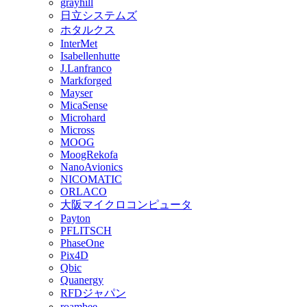
grayhill
日立システムズ
ホタルクス
InterMet
Isabellenhutte
J.Lanfranco
Markforged
Mayser
MicaSense
Microhard
Micross
MOOG
MoogRekofa
NanoAvionics
NICOMATIC
ORLACO
大阪マイクロコンピュータ
Payton
PFLITSCH
PhaseOne
Pix4D
Qbic
Quanergy
RFDジャパン
roambee