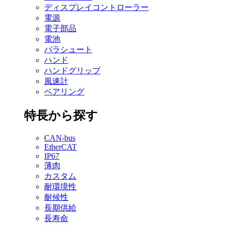
ディスプレイコントローラー
電源
電子部品
電池
パラシュート
ハンド
ハンドグリップ
風速計
ベアリング
特長から探す
CAN-bus
EtherCAT
IP67
薄肉
カスタム
耐環境性
耐候性
長期供給
長寿命