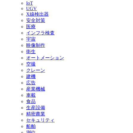
IoT
UGV
X線検出器
安全対策
医療
インフラ検査
宇宙
映像制作
衛生
オートメーション
空撮
クレーン
建機
広告
産業機械
車載
食品
生産設備
精密農業
セキュリティ
船舶
測位