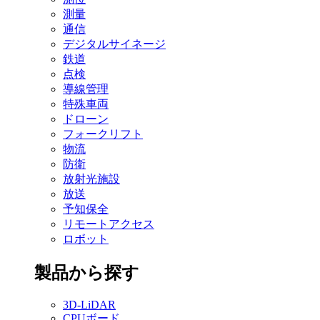
測量
通信
デジタルサイネージ
鉄道
点検
導線管理
特殊車両
ドローン
フォークリフト
物流
防衛
放射光施設
放送
予知保全
リモートアクセス
ロボット
製品から探す
3D-LiDAR
CPUボード