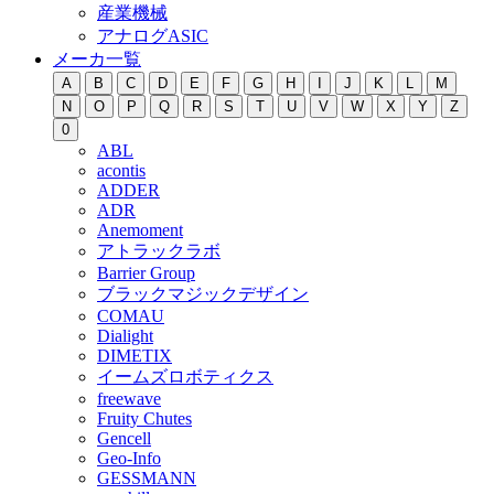
産業機械
アナログASIC
メーカ一覧
A
B
C
D
E
F
G
H
I
J
K
L
M
N
O
P
Q
R
S
T
U
V
W
X
Y
Z
0
ABL
acontis
ADDER
ADR
Anemoment
アトラックラボ
Barrier Group
ブラックマジックデザイン
COMAU
Dialight
DIMETIX
イームズロボティクス
freewave
Fruity Chutes
Gencell
Geo-Info
GESSMANN