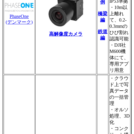
IP53準拠
例
・10m以
橋梁
上離れ
PhaseOne
編
て、0.2-
(デンマーク)
0.3mmの
鉄道
ひび割れ
高解像度カメラ
編
認識可能
・DJI社
M600機
体にて、
専用アプ
リ用意
・クラウ
ド上で写
真データ
の一括管
理
・オルソ
処理、3D
化
・コンク