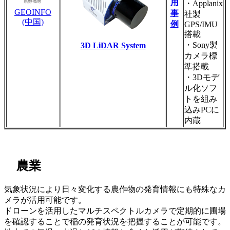
用
・Applanix
GEOINFO
事
社製
(中国)
例
GPS/IMU
搭載
・Sony製
3D LiDAR System
カメラ標
準搭載
・3Dモデ
ル化ソフ
トを組み
込みPCに
内蔵
農業
気象状況により日々変化する農作物の発育情報にも特殊なカ
メラが活用可能です。
ドローンを活用したマルチスペクトルカメラで定期的に圃場
を確認することで稲の発育状況を把握することが可能です。