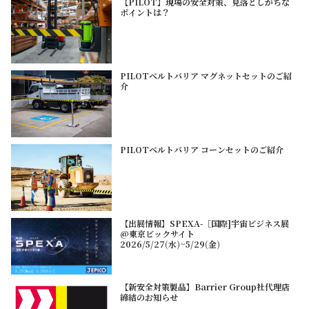
【PILOT】現場の安全対策、見落としがちな
ポイントは？
PILOTベルトバリア マグネットセットのご紹
介
PILOTベルトバリア コーンセットのご紹介
【出展情報】SPEXA-［国際]宇宙ビジネス展
@東京ビックサイト
2026/5/27(水)~5/29(金)
【新安全対策製品】Barrier Group社代理店
締結のお知らせ