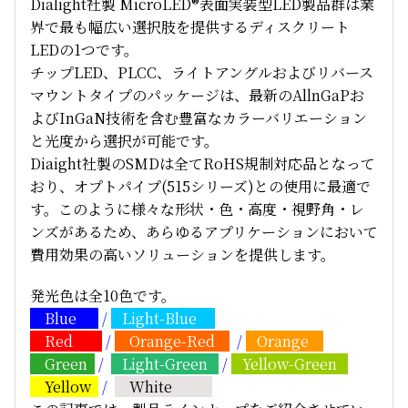
Dialight社製 MicroLED®表面実装型LED製品群は業
界で最も幅広い選択肢を提供するディスクリート
LEDの1つです。
チップLED、PLCC、ライトアングルおよびリバース
マウントタイプのパッケージは、最新のAllnGaPお
よびInGaN技術を含む豊富なカラーバリエーション
と光度から選択が可能です。
Diaight社製のSMDは全てRoHS規制対応品となって
おり、オプトパイプ(515シリーズ)との使用に最適で
す。このように様々な形状・色・高度・視野角・レ
ンズがあるため、あらゆるアプリケーションにおいて
費用効果の高いソリューションを提供します。
発光色は全10色です。
Blue
/
Light-Blue
Red
/
Orange-Red
/
Orange
Green
/
Light-Green
/
Yellow-Green
Yellow
/
White