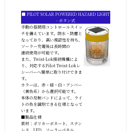
■ PILOT SOLAR POWERED HAZARD LIGHT
- ボタン式
手動の昼間用コントロールスイッ
チを備えています。防水・防塵と
なっており、高い視認性を持ち、
ソーラー充電後は長時間の
連続使用が可能です。
また、Twist-Lok接続機構によ
り、対応するPilot Twist-Lokレ
シーバーへ簡単に取り付けできま
す。
カラーは、赤・緑・白・アンバー
（黄色系）から選択可能です。
本体の反射バンドによって、ライ
トの色を識別できる仕様となって
います。
■製品仕様
素材：ポリカーボネート、ステン
レス、LED、ソーラーパネル