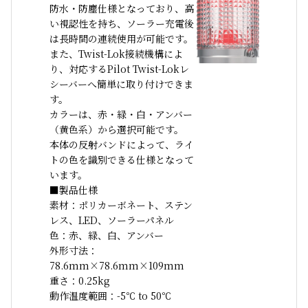
防水・防塵仕様となっており、高
い視認性を持ち、ソーラー充電後
は長時間の連続使用が可能です。
また、Twist-Lok接続機構によ
り、対応するPilot Twist-Lokレ
シーバーへ簡単に取り付けできま
す。
カラーは、赤・緑・白・アンバー
（黄色系）から選択可能です。
本体の反射バンドによって、ライ
トの色を識別できる仕様となって
います。
■製品仕様
素材：ポリカーボネート、ステン
レス、LED、ソーラーパネル
色：赤、緑、白、アンバー
外形寸法：
78.6mm×78.6mm×109mm
重さ：0.25kg
動作温度範囲：-5℃ to 50℃