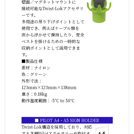
壁⾯∕マグネットマウントに
接続可能なTwist-Lokアクセサリ
ーです。
多⽤途の吊り下げポイントとして
使⽤でき、例えばケーブル類を
床から浮かせて保持したり、安全
ベストを掛けるための⼀時的な
収納ポイントとして活用できま
す。
■製品仕様
素材：ナイロン
色：グリーン
外形寸法：
123mm×123mm×138mm
重さ：0.18kg
動作温度範囲：-5℃ to 50℃
■ PILOT A4・A5 SIGN HOLDER
Twist-Lok構造を採用しており、対応
する各種Pilotアクセサリーや取付オ