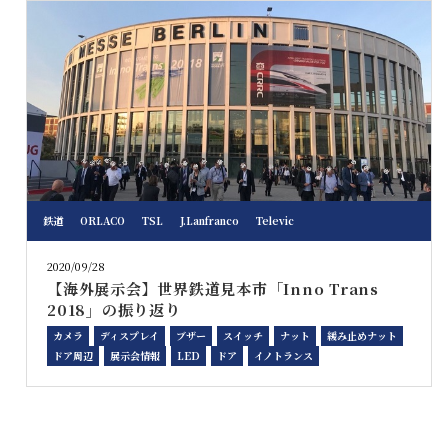
鉄道
ORLACO
TSL
J.Lanfranco
Televic
2020/09/28
【海外展示会】世界鉄道見本市「Inno Trans
2018」の振り返り
カメラ
ディスプレイ
ブザー
スイッチ
ナット
緩み止めナット
ドア周辺
展示会情報
LED
ドア
イノトランス