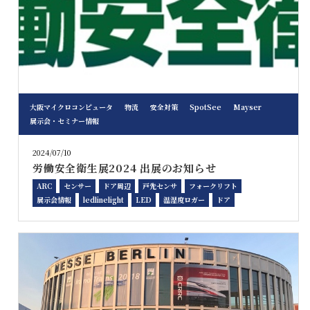
大阪マイクロコンピュータ
物流
安全対策
SpotSee
Mayser
展示会・セミナー情報
2024/07/10
労働安全衛生展2024 出展のお知らせ
ARC
センサー
ドア周辺
戸先センサ
フォークリフト
展示会情報
ledlinelight
LED
温湿度ロガー
ドア