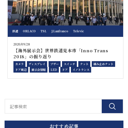
鉄道
ORLACO
TSL
J.Lanfranco
Televic
2020/09/28
【海外展示会】世界鉄道見本市「Inno Trans
2018」の振り返り
カメラ
ディスプレイ
ブザー
スイッチ
ナット
緩み止めナット
ドア周辺
展示会情報
LED
ドア
イノトランス
おすすめ記事