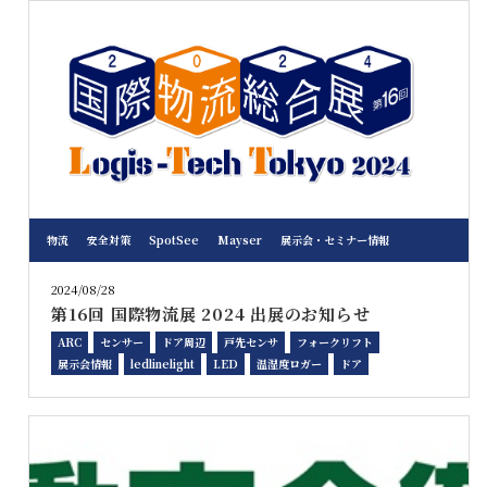
物流
安全対策
SpotSee
Mayser
展示会・セミナー情報
2024/08/28
第16回 国際物流展 2024 出展のお知らせ
ARC
センサー
ドア周辺
戸先センサ
フォークリフト
展示会情報
ledlinelight
LED
温湿度ロガー
ドア