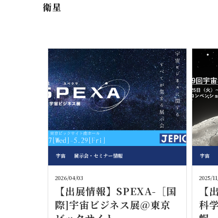
衛星
宇宙
展示会・セミナー情報
宇宙
2026/04/03
2025/11
【出展情報】SPEXA-［国
【
際]宇宙ビジネス展@東京
科