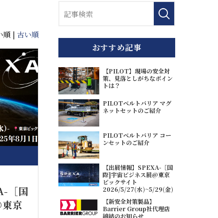
順 |
古い順
おすすめ記事
【PILOT】現場の安全対
策、見落としがちなポイン
トは？
PILOTベルトバリア マグ
ネットセットのご紹介
PILOTベルトバリア コー
ンセットのご紹介
【出展情報】SPEXA-［国
際]宇宙ビジネス展@東京
ビックサイト
A-［国
2026/5/27(水)~5/29(金)
【新安全対策製品】
@東京
Barrier Group社代理店
締結のお知らせ