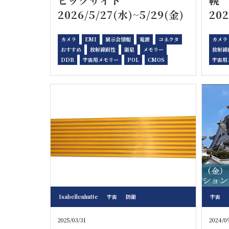
ビックサイト
2026/5/27(水)~5/29(金)
202
カメラ
EMI
展示会情報
電源
コネクタ
カメラ
おすすめ
放射線耐性
衛星
メモリー
放射線
DDR
宇宙用メモリー
POL
CMOS
宇宙用
Isabellenhutte
宇宙
防衛
宇宙
2025/03/31
2024/0