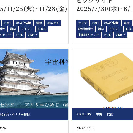
幌
ビックサイト
5/11/25(火)~11/28(金)
2025/7/30(水)~8/
EMI
展示会情報
電源
コネクタ
カメラ
EMI
展示会情報
電源
耐性
衛星
メモリー
DDR
放射線耐性
衛星
メモリー
DD
メモリー
POL
CMOS
宇宙用メモリー
POL
CMOS
展示会・セミナー情報
3D PLUS
宇宙
防衛
9/24
2024/08/19