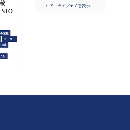
搭載
アーカイブ全てを表示
USIO
小型化
メモリー
lash
RAM