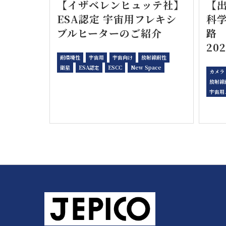
【イザベレンヒュッテ社】
【
ESA認定 宇宙用フレキシ
科
ブルヒーターのご紹介
202
耐環境性
宇宙用
宇宙向け
放射線耐性
衛星
ESA認定
ESCC
New Space
カメラ
放射線
宇宙用