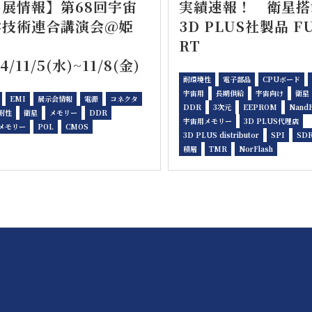
出展情報】第68回宇宙
実績速報！ 衛星
学技術連合講演会@姫
3D PLUS社製品 F
路
RT
4/11/5(水)~11/8(金)
耐環境性
電子部品
CPUボード
宇宙用
長期供給
宇宙向け
衛星
EMI
展示会情報
電源
コネクタ
DDR
3次元
EEPROM
NandF
耐性
衛星
メモリー
DDR
宇宙用メモリー
3D PLUS代理店
メモリー
POL
CMOS
3D PLUS distributor
SPI
SD
積層
TMR
NorFlash