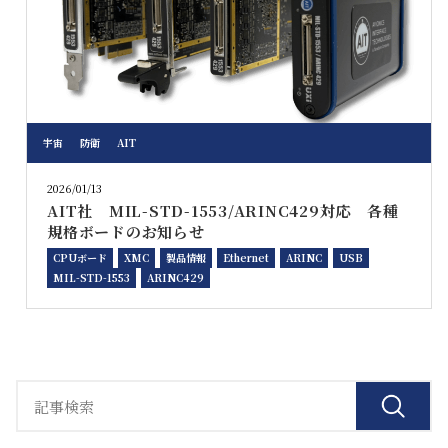
宇宙
防衛
AIT
2026/01/13
AIT社 MIL-STD-1553/ARINC429対応 各種
規格ボードのお知らせ
CPUボード
XMC
製品情報
Ethernet
ARINC
USB
MIL-STD-1553
ARINC429