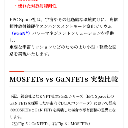
・優れた対放射線耐性
EPC Space社は、宇宙やその他過酷な環境向けに、高信
頼性放射線硬化エンハンスメントモード窒化ガリウム
（eGaN®）
パワーマネジメントソリューションを提供
し、
重要な宇宙ミッションなどのためのより小型・軽量な回
路を実現いたします。
MOSFETs vs GaNFETs 実装比較
下記、親会社となるVPT社のSGRBシリーズ（EPC Space社の
GaN FETs
を採用した宇宙向けDCDCコンバータ）において従来
のMOSFETsと
GaN FETsを実装した場合の専有面積の差異にな
ります。
（左/Fig.5：GaNFETs、右/Fig.6：MOSFETs）