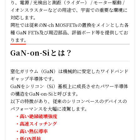
り、電源 / 光検出と測距（ライダー） / モーター駆動 /
イオンスラスターなどの用途で、宇宙での重要な環境に
対応します。
同社では従来のN-ch MOSFETsの置換をメインとした各
種
GaN FETs
及び周辺部品、評価ボード等を提供してお
ります。
GaN-on-Siとは？
窒化ガリウム（GaN）は機械的に安定したワイドバンド
ギャップ半導体です。
GaNをシリコン（Si）基板上に成長させたパワー半導体
の構造をGaN-on-Siと呼びます。
以下の特徴があり、従来のシリコンベースのデバイスの
パフォーマンスを大幅に凌駕します。
・高い絶縁破壊強度
・高速スイッチング
・高い熱伝導率
・低ON抵抗