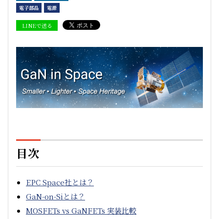
電子部品
電源
LINEで送る
目次
EPC Space社とは？
GaN-on-Siとは？
MOSFETs vs GaNFETs 実装比較