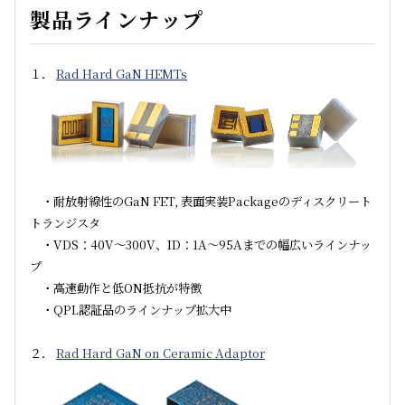
製品ラインナップ
１．
Rad Hard GaN HEMTs
・耐放射線性のGaN FET, 表面実装Packageのディスクリート
トランジスタ
・VDS：40V～300V、ID：1A～95Aまでの幅広いラインナッ
プ
・高速動作と低ON抵抗が特徴
・QPL認証品のラインナップ拡大中
２．
Rad Hard GaN on Ceramic Adaptor