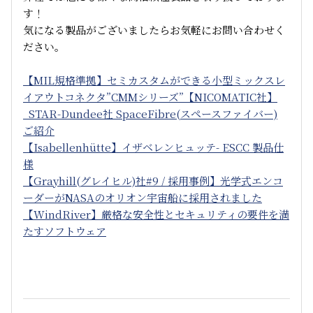
す！
気になる製品がございましたらお気軽にお問い合わせく
ださい。
【MIL規格準拠】セミカスタムができる小型ミックスレ
イアウトコネクタ”CMMシリーズ”【NICOMATIC社】
STAR-Dundee社 SpaceFibre(スペースファイバー)
ご紹介
【Isabellenhütte】イザベレンヒュッテ- ESCC 製品仕
様
【Grayhill(グレイヒル)社#9 / 採用事例】光学式エンコ
ーダーがNASAのオリオン宇宙船に採用されました
【WindRiver】厳格な安全性とセキュリティの要件を満
たすソフトウェア