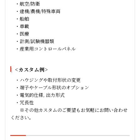
・航空/防衛
・建機/農機/特殊車両
・船舶
・車載
・医療
・計測/試験機器類
・産業用コントロールパネル
<カスタム例>
・ハウジングや取付形状の変更
・端子やケーブル形状のオプション
・電気的仕様, 出力形式
・冗長性
※その他カスタムのご要望もお気軽にお問い合わせ
ください。