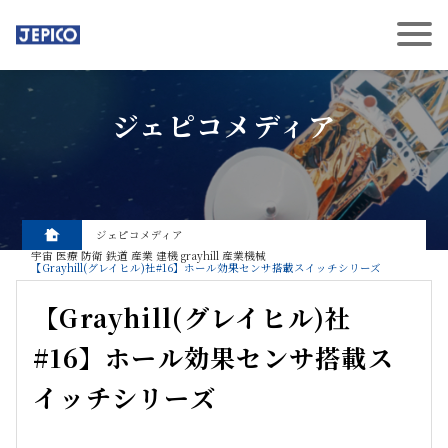
ジェピコメディア
ジェピコメディア
宇宙
医療
防衛
鉄道
産業
建機
grayhill
産業機械
【Grayhill(グレイヒル)社#16】ホール効果センサ搭載スイッチシリーズ
【Grayhill(グレイヒル)社
#16】ホール効果センサ搭載ス
イッチシリーズ