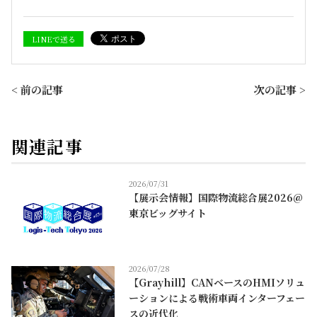
LINEで送る
< 前の記事
次の記事 >
関連記事
2026/07/31
【展示会情報】国際物流総合展2026@
東京ビッグサイト
2026/07/28
【Grayhill】CANベースのHMIソリュ
ーションによる戦術車両インターフェー
スの近代化