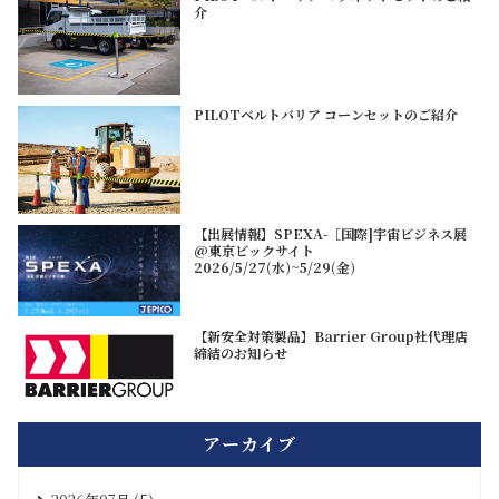
介
PILOTベルトバリア コーンセットのご紹介
【出展情報】SPEXA-［国際]宇宙ビジネス展
@東京ビックサイト
2026/5/27(水)~5/29(金)
【新安全対策製品】Barrier Group社代理店
締結のお知らせ
アーカイブ