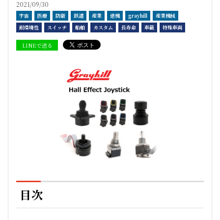
2021/09/30
宇宙
医療
防衛
鉄道
産業
建機
grayhill
産業機械
耐環境性
スイッチ
船舶
カスタム
長寿命
車載
特殊車両
LINEで送る
目次