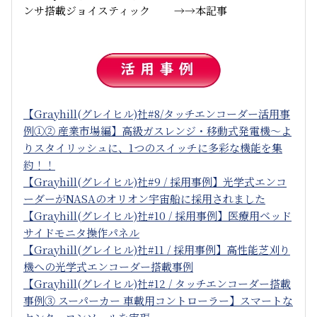
ンサ搭載ジョイスティック →→本記事
【Grayhill(グレイヒル)社#8/タッチエンコーダー活用事
例①② 産業市場編】高級ガスレンジ・移動式発電機～よ
りスタイリッシュに、1つのスイッチに多彩な機能を集
約！！
【Grayhill(グレイヒル)社#9 / 採用事例】光学式エンコ
ーダーがNASAのオリオン宇宙船に採用されました
【Grayhill(グレイヒル)社#10 / 採用事例】医療用ベッド
サイドモニタ操作パネル
【Grayhill(グレイヒル)社#11 / 採用事例】高性能芝刈り
機への光学式エンコーダー搭載事例
【Grayhill(グレイヒル)社#12 / タッチエンコーダー搭載
事例③ スーパーカー 車載用コントローラー】スマートな