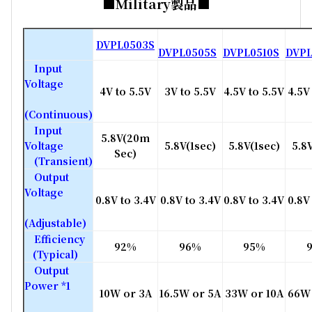
■Military製品■
DVPL0503S
DVPL0505S
DVPL0510S
DVPL
Input
Voltage
4V to 5.5V
3V to 5.5V
4.5V to 5.5V
4.5V
(Continuous)
Input
5.8V(20m
Voltage
5.8V(1sec)
5.8V(1sec)
5.8
Sec)
(Transient)
Output
Voltage
0.8V to 3.4V
0.8V to 3.4V
0.8V to 3.4V
0.8V
(Adjustable)
Efficiency
92%
96%
95%
(Typical)
Output
Power *1
10W or 3A
16.5W or 5A
33W or 10A
66W 