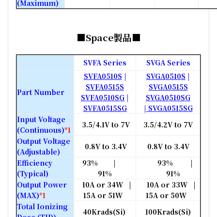
(Maximum)
■Space製品■
SVFA Series
SVGA Series
SVFA0510S
|
SVGA0510S
|
SVFA0515S
SVGA0515S
Part Number
SVFA0510SG
|
SVGA0510SG
SVFA0515SG
|
SVGA0515SG
Input Voltage
3.5/4.1V to 7V
3.5/4.2V to 7V
(Continuous)
*1
Output Voltage
0.8V to 3.4V
0.8V to 3.4V
(Adjustable)
Efficiency
93% |
93% |
(Typical)
91%
91%
Output Power
10A or 34W |
10A or 33W |
(MAX)
*1
15A or 51W
15A or 50W
Total Ionizing
40Krads(Si)
100Krads(Si)
Dose (TID)