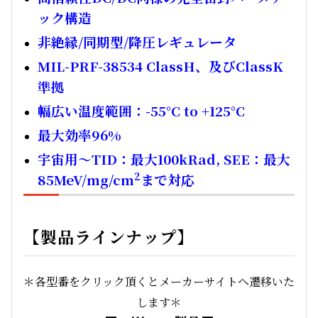
ック構造
非絶縁/同期型/降圧レギュレータ
MIL-PRF-38534 ClassH、及びClassK
準拠
幅広い温度範囲：-55°C to +125°C
最大効率96%
宇宙用～TID：最大100kRad,
SEE：最大
2
85MeV/mg/cm
まで対応
【製品ラインナップ】
＊各型番をクリック頂くとメーカーサイトへ遷移いた
します＊