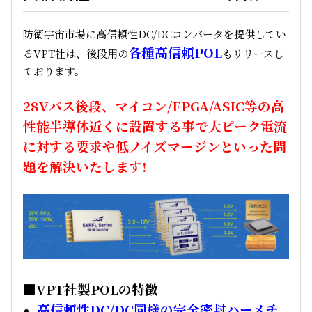
防衛宇宙市場に高信頼性DC/DCコンバータを提供してい
各種高信頼POL
るVPT社は、後段用の
もリリースし
ております。
28Vバス後段、マイコン/FPGA/ASIC等の高
性能半導体近くに設置する事で大ピーク電流
に対する要求や低ノイズマージンといった問
題を解決いたします!
■VPT社製POLの特徴
高信頼性DC/DC同様の完全密封ハーメチ