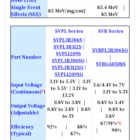
Single Event
85.4 MeV |
85 MeV/mg/cm2
Effects (SEE)
85 MeV
SVPL Series
SVR Series
SVPL3R306S
|
SVPL3R312S
|
SVRPL3R306SG
SVPL1209S
Part Number
|
SVPL3R306SG
|
SVRGA0508S
SVPL3R312SG
|
SVPL1209SG
3.1V to 5.5V | 3.1V
Input Voltage
3.6/4.4V to 7V
to 5.5V |
3.1V to
(Continuous)
*1
| 3.1V to 5.5V
13.2V
0.8V to 3.8V |
0.8V to 3.4V
Output Voltage
0.8V to 3.8V | 0.8V
| 0.8V to
(Adjustable)
to 5V
3.8V
87/91%
*1
Efficiency
92% | 88%
| 90%
(Typical)
| 87%