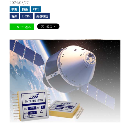
2024/03/27
宇宙
防衛
VPT
電源
DCDC
高信頼性
LINEで送る