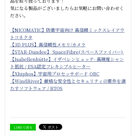
品を取り扱っております！
気になる製品がございましたらお気軽にお問い合わせく
ださい。
【NICOMATIC】防衛宇宙向け 高信頼ミックスレイアウ
トコネクタ
【3D PLUS】高信頼性メモリ/カメラ
【STAR-Dundee】 SpaceFibre(スペースファイバー)
【Isabellenhütte】イザベレンヒュッテ- 高精度シャン
ト抵抗 / ESA認定フレキシブルヒーター
【Xhiphos】宇宙用プロセッサボード,OBC
【WindRiver】厳格な安全性とセキュリティの要件を満
たすソフトウェア / RTOS
LINEで送る