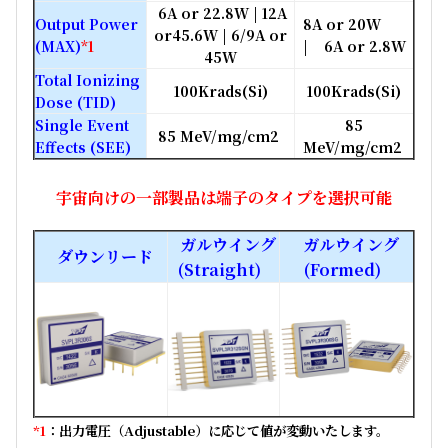
6A or 22.8W | 12A
Output Power
8A or 20W
or45.6W | 6/9A or
(MAX)
*1
| 6A or 2.8W
45W
Total Ionizing
100Krads(Si)
100Krads(Si)
Dose (TID)
Single Event
85
85 MeV/mg/cm2
Effects (SEE)
MeV/mg/cm2
宇宙向けの一部製品は端子のタイプを選択可能
ガルウイング
ガルウイング
ダウンリード
(Straight)
(Formed)
*1
：出力電圧（Adjustable）に応じて値が変動いたします。