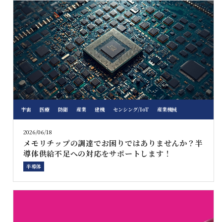
宇宙
医療
防衛
産業
建機
センシング/IoT
産業機械
2026/06/18
メモリチップの調達でお困りではありませんか？半
導体供給不足への対応をサポートします！
半導体