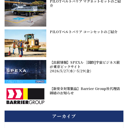
PILOTベルトバリア マグネットセットのご紹
介
PILOTベルトバリア コーンセットのご紹介
【出展情報】SPEXA-［国際]宇宙ビジネス展
@東京ビックサイト
2026/5/27(水)~5/29(金)
【新安全対策製品】Barrier Group社代理店
締結のお知らせ
アーカイブ