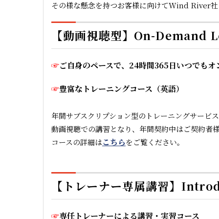
その様な懸念を持つお客様に向けてWind Rive
【動画視聴型】On-Demand Lear
☞
ご自身のペースで、
24
時間
365
日いつでもオ
☞
豊富なトレーニングコース（英語）
年間サブスクリプション型のトレーニングサービス
動画視聴での講習となり、年間契約中はご契約者
こちら
コースの詳細は
をご覧ください。
【トレーナー専属講習】Introductor
☞
専任トレーナーによる講習・実習コース