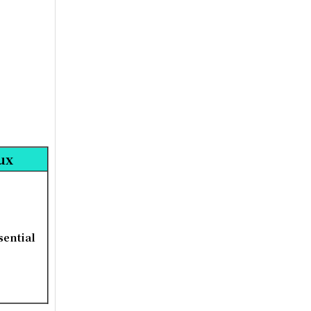
nux
sential