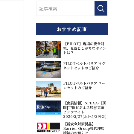
おすすめ記事
【PILOT】現場の安全対
策、見落としがちなポイン
トは？
PILOTベルトバリア マグ
ネットセットのご紹介
PILOTベルトバリア コー
ンセットのご紹介
【出展情報】SPEXA-［国
際]宇宙ビジネス展@東京
ビックサイト
2026/5/27(水)~5/29(金)
【新安全対策製品】
Barrier Group社代理店
締結のお知らせ