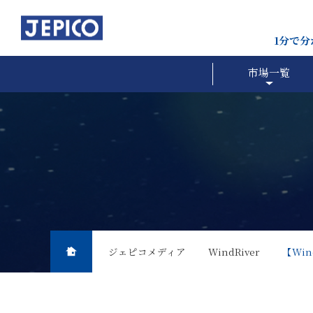
1分で
市場一覧
ジェピコメディア
WindRiver
【Wi