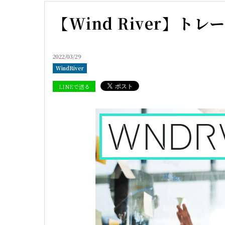
【Wind River】
2022/03/29
WindRiver
LINEで送る