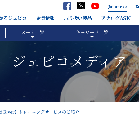
Japanese
E
分かるジェピコ
企業情報
取り扱い製品
アナログASIC
メーカ一覧
キーワード一覧
ジェピコメディア
nd River】トレーニングサービスのご紹介