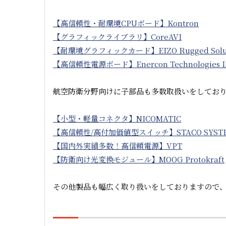
【高信頼性・耐環境CPUボード】Kontron
【グラフィックライブラリ】CoreAVI
【耐環境グラフィックカード】EIZO Rugged Solutio
【高信頼性電源ボード】Enercon Technologies L
航空防衛分野向けに子部品も多数取扱いをしてお
【小型・軽量コネクタ】NICOMATIC
【高信頼性/高付加価値型スイッチ】STACO SYST
【国内外実績多数！高信頼電源】VPT
【防衛向け光変換モジュール】MOOG Protokraft
その他製品も幅広く取り扱いをしておりますので