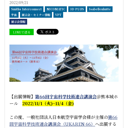
2022/09/21
Smiths Interconnect
NICOMATIC
3D PLUS
Isabellenhutte
宇宙
展示会・セミナー情報
VPT
展示会情報
LINEで送る
【出展情報】
第66回宇宙科学技術連合講演会
＠熊本城ホ
ール
2022/11/1（火)~11/4（金)
この度、一般社団法人日本航空宇宙学会様が主催の
第66
回宇宙科学技術連合講演会（UKAREN 66）
へ出展する