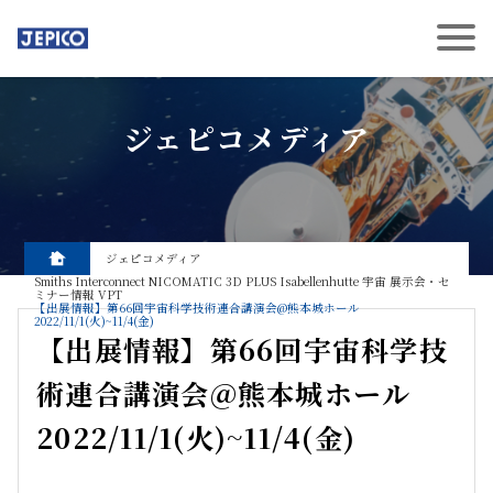
ジェピコメディア
ジェピコメディア
Smiths Interconnect
NICOMATIC
3D PLUS
Isabellenhutte
宇宙
展示会・セ
ミナー情報
VPT
【出展情報】第66回宇宙科学技術連合講演会@熊本城ホール
2022/11/1(火)~11/4(金)
【出展情報】第66回宇宙科学技
術連合講演会@熊本城ホール
2022/11/1(火)~11/4(金)