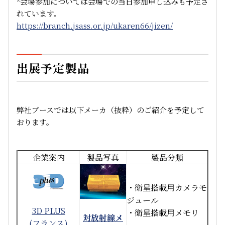
*会場参加については会場での当日参加申し込みも予定さ
れています。
https://branch.jsass.or.jp/ukaren66/jizen/
出展予定製品
弊社ブースでは以下メーカ（抜粋）のご紹介を予定して
おります。
企業案内
製品写真
製品分類
・衛星搭載用カメラモ
ジュール
3D PLUS
・衛星搭載用メモリ
対放射線メ
(フランス)